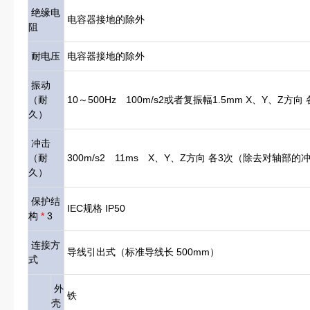
绝缘电
电容器接地的除外
阻
耐电压
电容器接地的除外
振动
（耐
10～500Hz 100m/s2或者复振幅1.5mm X、Y、Z方向 
久）
冲击
（耐
300m/s2 11ms X、Y、Z方向 各3次（除去对轴部的
久）
保护结
IEC规格 IP50
构
*
3
连接方
导线引出式（标准导线长 500mm）
式
外
铁
壳