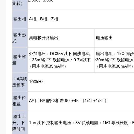
2,500、3,600
旋转）
输出相
A相、B相、Z相
输出形
集电极开路输出
电压输出
式
外加电压：DC35V以下 同步电流
输出电阻：1kΩ 同
输出容
：35mA以下 残留电源：0.7V以下
:30mA以下 残留电源:
量
（同步电流35mA时）
（同步电流30mA时
zui高响
100kHz
应频率
输出位
A相、B相的位相差 90°±45°（1/4T±1/8T）
相差
输出上
升、下
1μσ以下 控制输出电压：5V 负载电阻：1kΩ 导线长度：5
降时间