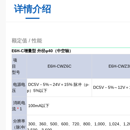
详情介绍
额定值 / 性能
E6H-C增量型 外径φ40（中空轴）
项
目
E6H-CWZ6C
E6H-CWZ3
型号
电源电
DC5V－5%～24V＋15% 脉冲（p-
DC5V－5%～12V＋
压
p）5%以下
消耗电
100mA以下
流
*
1
分辨率
300、360、500、600、720、800、1,000、1,024、1,20
（脉冲/