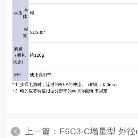
本
材质
铝
体
板
SUS304
簧
质量
（捆包
约120g
状态）
附件
使用说明书
* 1. 接通电源时，流过约有6A的冲流。（时间：0.3ms）
* 2. 电的应答转速根据分辨率的zui高响应频率规定
上一篇：
E6C3-C增量型 外