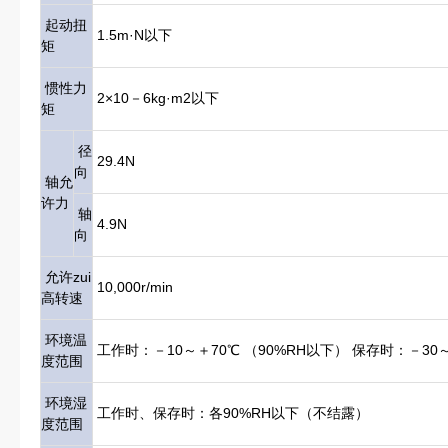
起动扭
1.5m·N以下
矩
惯性力
2×10－6kg·m2以下
矩
径
29.4N
向
轴允
许力
轴
4.9N
向
允许zui
10,000r/min
高转速
环境温
工作时：－10～＋70℃ （90%RH以下） 保存时：－30
度范围
环境湿
工作时、保存时：各90%RH以下（不结露）
度范围