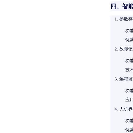
四、智
参数存
功
优
故障记
功
技
远程监
功
应
人机界
功
优