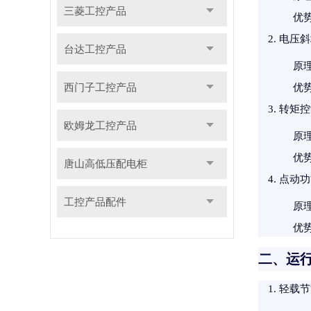
三菱工控产品
优
电压斜
台达工控产品
原
西门子工控产品
优
转矩控
欧姆龙工控产品
原
优
唐山高低压配电柜
点动功能
工控产品配件
原
优
二、运
轻载节