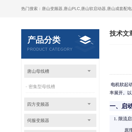
技术文
产品分类
PRODUCT CATEGORY
唐山母线槽
电机软起
密集型母线槽
率
展开。以
四方变频器
一、启
限流启
伺服变频器
原