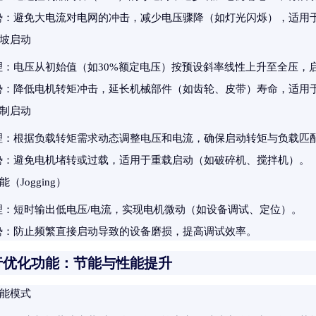
势
：避免大电流对电网的冲击，减少电压骤降（如灯光闪烁），适用
坡启动
理
：电压从初始值（如30%额定电压）按预设斜率线性上升至全压，启动
势
：降低电机转矩冲击，延长机械部件（如齿轮、皮带）寿命，适用
制启动
理
：根据负载转矩需求动态调整电压和电流，确保启动转矩与负载匹
势
：避免电机堵转或过载，适用于重载启动（如破碎机、搅拌机）。
（Jogging）
理
：短时输出低电压/电流，实现电机微动（如设备调试、定位）。
势
：防止频繁直接启动导致的设备磨损，提高调试效率。
行优化功能：节能与性能提升
能模式