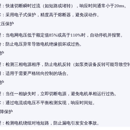
理
：快速切断瞬时过流（如短路或堵转），响应时间通常小于20ms。
术
：采用电子式保护，精度高于熔断器，避免误动作。
过压保护
理
：当电网电压低于额定值85%或高于110%时，自动停机并报警。
势
：防止电压异常导致电机绝缘损坏或过热。
护
理
：检测三相电源相序，防止电机反转（如泵类设备反转可能导致空
用
：适用于需要严格转向控制的场合。
护
理
：当任一相缺失时，立即切断电源，避免电机单相运行过热。
术
：通过电流或电压不平衡检测实现，响应时间短。
障保护
理
：检测电机绕组对地短路，防止漏电引发安全事故。