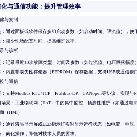
能化与通信功能：提升管理效率
储与复制
能
：通过面板或软件保存多组启动参数（如启动时间、限流值），便
势
：减少现场配置时间，提高维护效率。
录与诊断
能
：记录最近10次故障类型、时间及参数（如过流值、电压跌落幅度
术
：内置非易失性存储器（EEPROM）保存数据，支持USB或通信接
控与通信
能
：支持Modbus RTU/TCP、Profibus-DP、CANopen等协议，
用场景
：工业物联网（IIoT）中的集中监控、预测性维护（如通过电
面（HMI）
能
：通过液晶显示屏或LED指示灯实时显示运行状态（如电流、电压
势
：简化操作，降低对技术人员的要求。