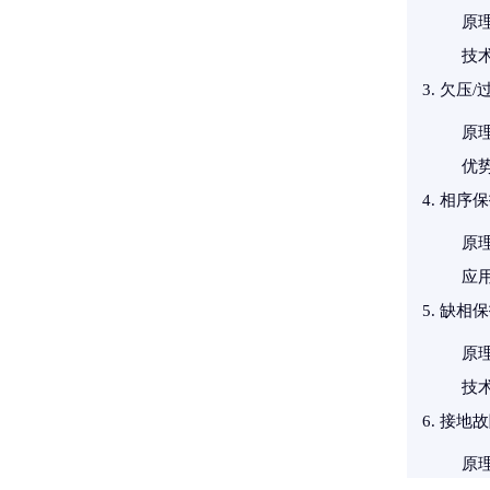
原
技
欠压/
原
优
相序保
原
应
缺相保
原
技
接地故
原