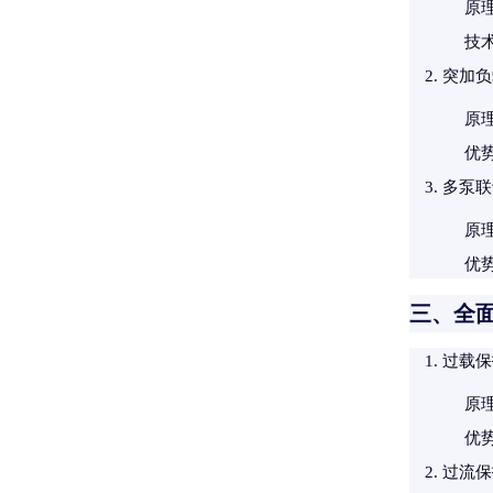
原
技
突加负
原
优
多泵联
原
优
三、全
过载保
原
优
过流保