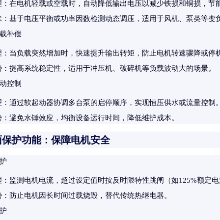
理
：在电机轻载或空载时，自动降低输出电压以减少铁损和铜损，节能率
术
：基于电压平衡或功率因数检测动态调压，适用于风机、泵类等变
载补偿
理
：当负载突然增加时，快速提升输出转矩，防止电机转速骤降或停
势
：提高系统稳定性，适用于冲压机、破碎机等负载波动大的场景。
动控制
理
：通过软起动器协调多台泵的启停顺序，实现恒压供水或流量控制
势
：避免水锤效应，均衡设备运行时间，降低维护成本。
面保护功能：保障电机安全
护
理
：监测电机电流，超过设定值时按反时限特性跳闸（如125%额定电
势
：防止电机因长时间过载烧毁，替代传统热继电器。
护