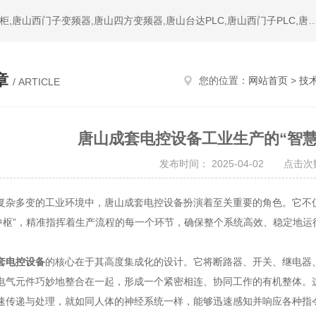
热门搜索：唐山变频器,唐山PLC,唐山软启动器,唐山成套配电柜,唐山西门子变频器,唐山四方变频器,唐山台达PLC,唐山西门子PL
章
您的位置：
网站首页
>
技
/ ARTICLE
唐山成套电控设备工业生产的“智慧
发布时间： 2025-04-02 点击次数
多变的工业环境中，唐山成套电控设备扮演着至关重要的角色。它不仅
经中枢”，精准指挥着生产流程的每一个环节，确保整个系统高效、稳定地运
套电控设备
的核心在于其高度集成化的设计。它将断路器、开关、继电器
电气元件巧妙地整合在一起，形成一个紧密相连、协同工作的有机整体。
速传递与处理，就如同人体的神经系统一样，能够迅速感知并响应各种指