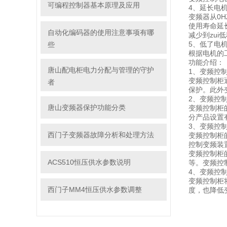
可编程控制器基本原理及应用
4、延长电
变频器从0
使用寿命延
自动化编码器的使用注意事项有哪
减少到zui
5、低了电
些
根据电机的
功能介绍：
唐山配电柜电力分配与管理的守护
1、变频控
变频控制柜
者
保护。此外
2、变频控
唐山变频器保护功能分类
变频控制柜
分产品设置
3、变频控
西门子变频器故障分析和处理方法
变频控制柜
控制变频装
变频控制柜
ACS510恒压供水参数说明
等。变频控
4、变频控
变频控制柜
西门子MM4恒压供水参数调整
度，也降低