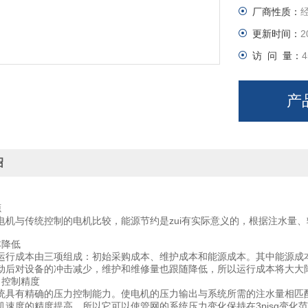
厂商性质：
更新时间：
2
访 问 量：
4
产
绍
源
电机与传统控制的电机比较，能源节约是zui有实际意义的，根据注水量
本降低
运行成本由三项组成：初始采购成本、维护成本和能源成本。其中能源成本大
动后对设备的冲击减少，维护和维修量也跟随降低，所以运行成本将大大
力控制精度
统具有精确的压力控制能力。使电机的压力输出与系统所需的注水量相匹
机速度的精度提高，所以它可以使管网的系统压力变化保持在3pisg变化范