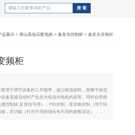
C,唐山欧姆龙PLC,唐山三菱PLC
产品展示
>
唐山高低压配电柜
>
秦皇岛控制柜
> 秦皇岛变频柜
变频柜
主要用于调节设备的工作频率，减少能源损耗，能够平稳启
少设备直接启动时产生的大电流对电机的损害。同时自带模
度控制或 反馈信号用），PID控制，泵切换控制（用于恒
功能，宏功能（针对不同的场合有不同的参数设定），多段
广泛适用于工农业生产及各类建 筑的给水、排水、消防、
压以及暖通空调冷热水循环等多种场合的自动控制。