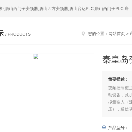
热门搜索：唐山变频器,唐山PLC,唐山软启动器,唐山成套配电柜,唐山西门子变频器,唐山四方变频器,唐山台达PLC,唐山西门子PL
示
您的位置：
网站首页
>
/ PRODUCTS
秦皇岛
简要描述：
变频控制柜
动设备，减
拟量输入（速
压），通信
速等等。可
喷淋管网增
产品型号：