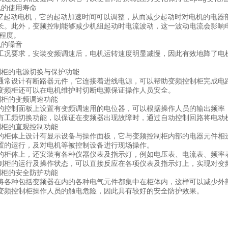
机的使用寿命
HZ起动电机，它的起动加速时间可以调整，从而减少起动时对电机的电器
长。此外，变频控制能够减少机组起动时电流波动，这一波动电流会影响
低程度。
机的噪音
工况要求，安装变频调速后，电机运转速度明显减慢，因此有效地降了电
制柜的电源切换与保护功能
通常设计有断路器元件，它连接着进线电源，可以帮助变频控制柜完成电
变频柜还可以在电机维护时切断电源保证操作人员安全。
制柜的变频调速功能
的控制面板上设置有变频调速用的电位器，可以根据操作人员的输出频率
有工频切换功能，以保证在变频器出现故障时，通过自动控制回路将电动
制柜的直观控制功能
的柜体上设计有显示设备与操作面板，它与变频控制柜内部的电器元件相
置的运行，及对电机等被控制设备进行现场操作。
的柜体上，还安装有各种仪器仪表及指示灯，例如电压表、电流表、频率
制柜的运行及操作状态，可以直接反应在各项仪表及指示灯上，实现对变
制柜的安全防护功能
将各种包括变频器在内的各种电气元件都集中在柜体内，这样可以减少外
变频控制柜操作人员的触电危险，因此具有较好的安全防护效果。