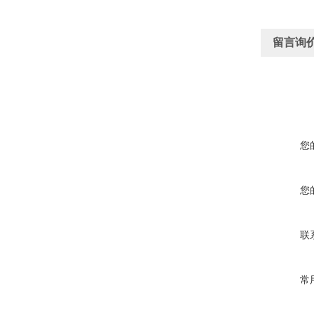
留言询
您
您
联
常