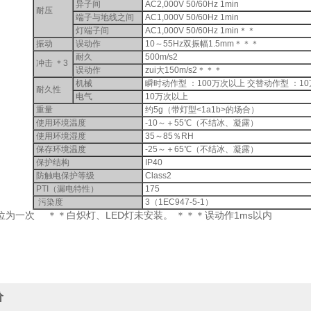
异子间
AC2,000V 50/60Hz 1min
耐压
端子与地线之间
AC1,000V 50/60Hz 1min
灯端子间
AC1,000V 50/60Hz 1min＊＊
振动
误动作
10～55Hz双振幅1.5mm＊＊＊
耐久
500m/s2
冲击 ＊3
误动作
zui大150m/s2＊＊＊
机械
瞬时动作型 ：100万次以上 交替动作型 ：1
耐久性
电气
10万次以上
重量
约5g（带灯型<1a1b>的场合）
使用环境温度
-10～＋55℃（不结冰、凝露）
使用环境湿度
35～85％RH
保存环境温度
-25～＋65℃（不结冰、凝露）
保护结构
IP40
防触电保护等级
Class2
PTI（漏电特性）
175
污染度
3（1EC947-5-1）
位为一次 ＊＊白炽灯、LED灯未安装。 ＊＊＊误动作1ms以内
价