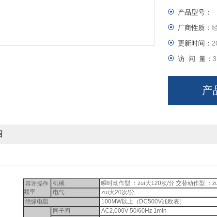
产品型号：
厂商性质：
更新时间：
2
访 问 量：
3
产
绍
机械
瞬时动作型 ：zui大120次/分 交替动作型 ：zu
容许操作
频率
电气
zui大20次/分
绝缘电阻
100MW以上（DC500V兆欧表）
同子间
AC2,000V 50/60Hz 1min