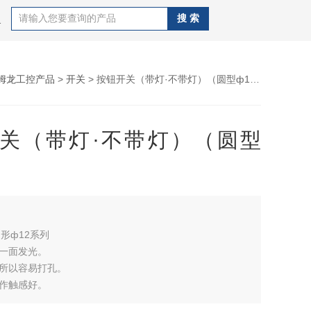
C,唐山欧姆龙PLC,唐山三菱PLC
姆龙工控产品
>
开关
> 按钮开关（带灯·不带灯）（圆型ф12）
关（带灯·不带灯）（圆型
圆形ф12系列
均一面发光。
型所以容易打孔。
操作触感好。