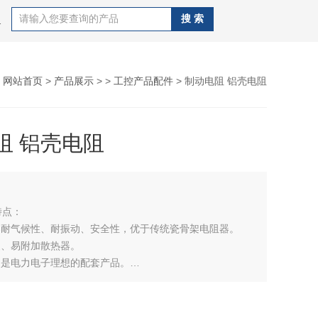
C,唐山欧姆龙PLC,唐山三菱PLC
：
网站首页
>
产品展示
> >
工控产品配件
> 制动电阻 铝壳电阻
阻 铝壳电阻
特点：
器耐气候性、耐振动、安全性，优于传统瓷骨架电阻器。
装、易附加散热器。
，是电力电子理想的配套产品。
用于电源、变频器、伺服系统等高要求的电气回路中，并且能
的工控环境。