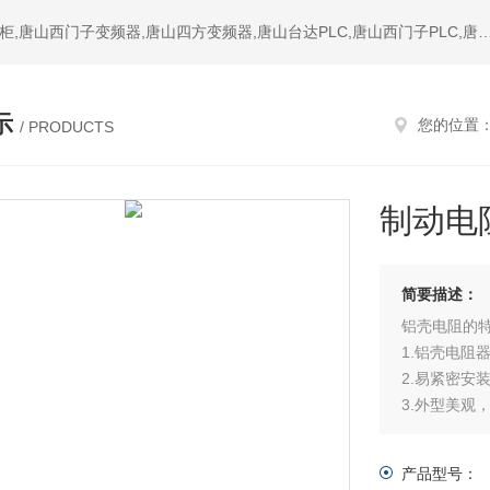
热门搜索：唐山变频器,唐山PLC,唐山软启动器,唐山成套配电柜,唐山西门子变频器,唐山四方变频器,唐山台达PLC,唐山西门子PL
示
您的位置
/ PRODUCTS
制动电
简要描述：
铝壳电阻的
1.铝壳电阻
2.易紧密安
3.外型美观
4.广泛应
适用于恶劣
产品型号：