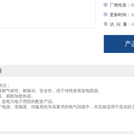
厂商性质：
更新时间：
2
访 问 量：
4
产
绍
特点：
阻器耐气候性、耐振动、安全性，优于传统瓷骨架电阻器。
安装、易附加散热器。
观，是电力电子理想的配套产品。
用于电源、变频器、伺服系统等高要求的电气回路中，并且能适用于恶劣的