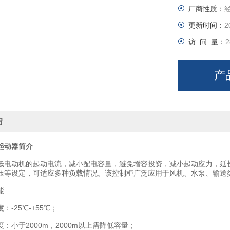
厂商性质：
更新时间：
2
访 问 量：
2
产
绍
起动器简介
动机的起动电流，减小配电容量，避免增容投资，减小起动应力，延长
压等设定，可适应多种负载情况。该控制柜广泛应用于风机、水泵、输送
能
25℃-+55℃；
小于2000m，2000m以上需降低容量；