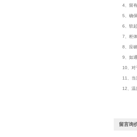
4、留有足
5、确保不
6、软起动
7、柜体的
8、应确
9、如通
10、对于
11、当温
12、温度
留言询