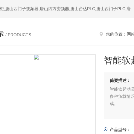
热门搜索：唐山变频器,唐山PLC,唐山软启动器,唐山成套配电柜,唐山西门子变频器,唐山四方变频器,唐山台达PLC,唐山西门子PL
示
您的位置：
网
/ PRODUCTS
智能软
简要描述：
智能软起动
多种负载情
载。
产品型号：