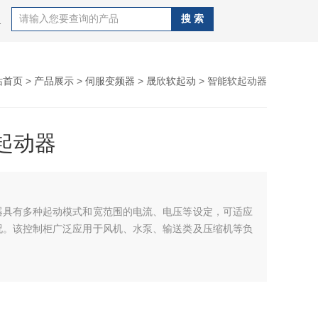
C,唐山欧姆龙PLC,唐山三菱PLC
站首页
>
产品展示
>
伺服变频器
>
晟欣软起动
> 智能软起动器
起动器
器具有多种起动模式和宽范围的电流、电压等设定，可适应
况。该控制柜广泛应用于风机、水泵、输送类及压缩机等负