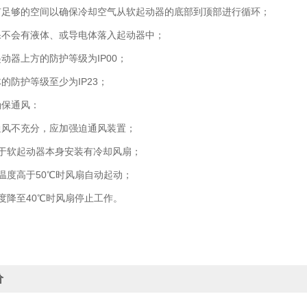
够的空间以确保冷却空气从软起动器的底部到顶部进行循环；
会有液体、或导电体落入起动器中；
器上方的防护等级为IP00；
防护等级至少为IP23；
保通风：
风不充分，应加强迫通风装置；
软起动器本身安装有冷却风扇；
度高于50℃时风扇自动起动；
降至40℃时风扇停止工作。
价