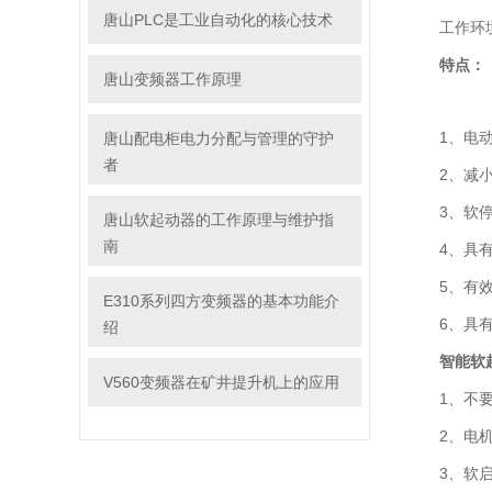
唐山PLC是工业自动化的核心技术
工作环境
特点：
唐山变频器工作原理
1、电动机
唐山配电柜电力分配与管理的守护
者
2、减小了
3、软停机
唐山软起动器的工作原理与维护指
南
4、具有六
5、有效降
E310系列四方变频器的基本功能介
6、具有*
绍
智能软
V560变频器在矿井提升机上的应用
1、不要
2、电机
3、软启